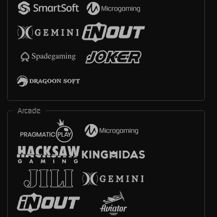
Arcade