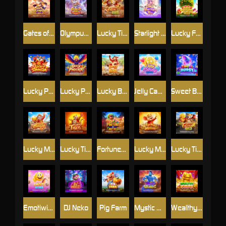
Gates of Olympus POP
Olympus Wins
Lucky Tiger 1000
Starlight Wins
Lucky Fortune Tree
Lucky Panda
Lucky Phoenix
Lucky Bull
Jelly Candy
Sweet Burst
Lucky MonKey
Lucky Tiger
Fortunes of Aztec
Lucky Mouse
Lucky Tiger Gold Ultimate
Emotiwins
DJ Neko
Pig Farm
Mystic Wishes
Wealthy Frog