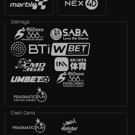
Olahraga
Crash Game