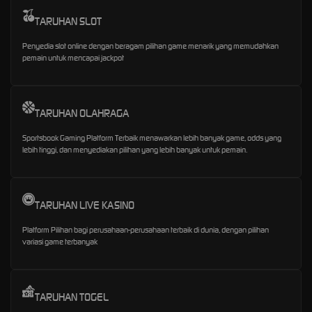
TARUHAN SLOT
Penyedia slot online dengan beragam pilihan game menarik yang memudahkan
pemain untuk mencapai jackpot
TARUHAN OLAHRAGA
Sportsbook Gaming Platform Terbaik menawarkan lebih banyak game, odds yang
lebih tinggi, dan menyediakan pilihan yang lebih banyak untuk pemain.
TARUHAN LIVE KASINO
Platform Pilihan bagi perusahaan-perusahaan terbaik di dunia, dengan pilihan
variasi game terbanyak
TARUHAN TOGEL