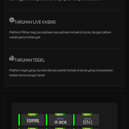
TARUHAN LIVE KASINO
Platform Pilihan bagi perusahaan-perusahaan terbaik di dunia, dengan pilihan
variasi game terbanyak
TARUHAN TOGEL
Platform togel yang menarik dari perusahan terbaik di dunia yang menawarkan
hadiah kemenangan besar