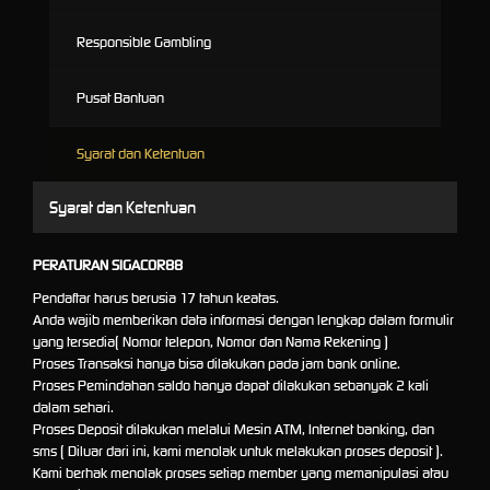
Responsible Gambling
Pusat Bantuan
Syarat dan Ketentuan
Syarat dan Ketentuan
PERATURAN SIGACOR88
Pendaftar harus berusia 17 tahun keatas.
Anda wajib memberikan data informasi dengan lengkap dalam formulir
yang tersedia( Nomor telepon, Nomor dan Nama Rekening )
Proses Transaksi hanya bisa dilakukan pada jam bank online.
Proses Pemindahan saldo hanya dapat dilakukan sebanyak 2 kali
dalam sehari.
Proses Deposit dilakukan melalui Mesin ATM, Internet banking, dan
sms ( Diluar dari ini, kami menolak untuk melakukan proses deposit ).
Kami berhak menolak proses setiap member yang memanipulasi atau