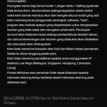
mencurigakan.
Peringatan keras bagi bonus hunter / player hantu / betting syndicate
tidak terima disini. Jika terindikasi adanya keganjilan dalam betlist
maka kami berhak menutup akun dan menyita seluruh kredit yang ada
Kami melarang keras penggunaan perangkat, software, "bots",
program atau metode apapun yang diaplikasikan untuk menghasilkan
taruhan yang tidak wajar dan merugikan pihak kami. Penutupan
account akan dilakukan tanpa adanya pemberitahuan terlebih dahulu
dan semua kemenangan dari taruhan yang dilakukan akan dibatalkan
dan sisa saldo akan dihanguskan.
Kami tidak menerima komplain atas Void dan Reject dalam permainan,
Sebab itu diluar tanggung jawab kami.
Kami tidak menerima pendaftaran apabila anda menggunakan IP
Address Luar Negri (Malaysia, Singapore, Hongkong, Cambodia,
China).
Proses Withdraw atau penarikan tidak dapat dilakukan apabila
informasi rekening tertuju berbeda seperti informasi rekening pada
database kami.
SIGACOR88: SLOT88 Server Slot Online Gacor Maxwin
Terbaru