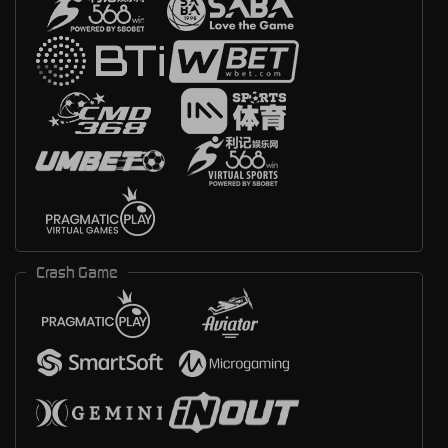
Crash Game