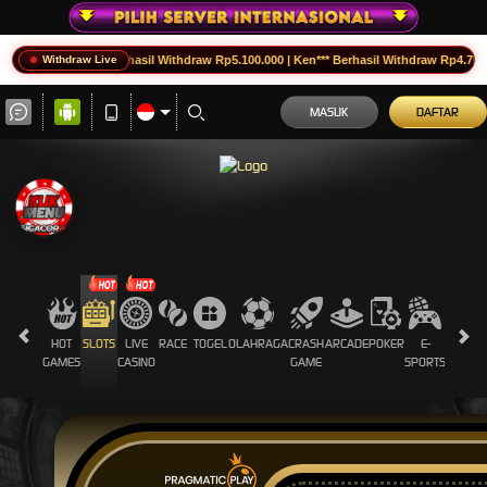
*** Berhasil Withdraw Rp5.100.000 | Ken*** Berhasil Withdraw Rp4.750.000 | Qin*** Ber
Withdraw Live
MASUK
DAFTAR
HOT
SLOTS
LIVE
RACE
TOGEL
OLAHRAGA
CRASH
ARCADE
POKER
E-
SABUN
GAMES
CASINO
GAME
SPORTS
AYAM