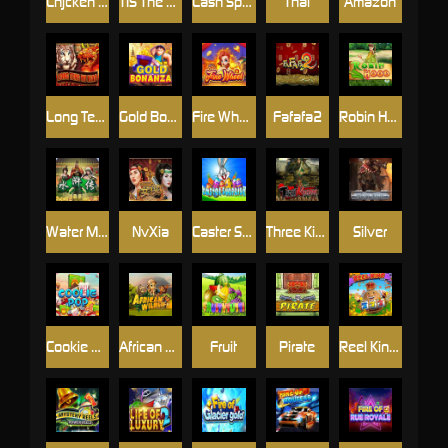
Chjcken Djnner
TIS The Season
Cash Spark
Thai
Amazon
Long Teng Hu Xiao
Gold Bonanza
Fire Wheel
Fafafa2
Robin Hood
Water Margin
NvXia
Caster Surprise
Three Kingdoms
Silver
Cookie Pop
African Wildlife
Fruit
Pirate
Reel King Mega