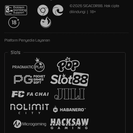
©2026 SIGACOR88. Hak cipta
dilindungi | 18+
Platform Penyedia Layanan
Slots