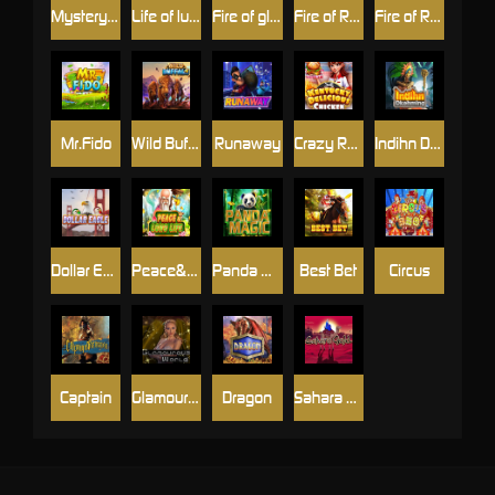
Mystery Reels Power Reels
Life of luxury II
Fire of glacier gold
Fire of Route 66
Fire of Rue Royale
Mr.Fido
Wild Buffalo
Runaway
Crazy Restaurant
Indihn Dkehming
Dollar Eagle
Peace&Long Life
Panda Magic II
Best Bet
Circus
Captain
Glamourous World
Dragon
Sahara Gold