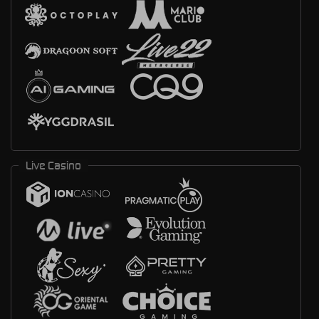
Live Casino