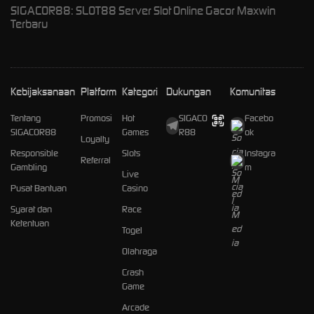
SIGACOR88: SLOT88 Server Slot Online Gacor Maxwin
Terbaru
Kebijaksanaan
Platform
Kategori
Dukungan
Komunitas
Tentang
Promosi
Hot
SIGACO
Facebo
SIGACOR88
Games
R88
ok
Loyalty
Responsible
Slots
Instagra
Referral
Gambling
m
Live
Pusat Bantuan
Casino
Syarat dan
Race
Ketentuan
Togel
Olahraga
Crash
Game
Arcade