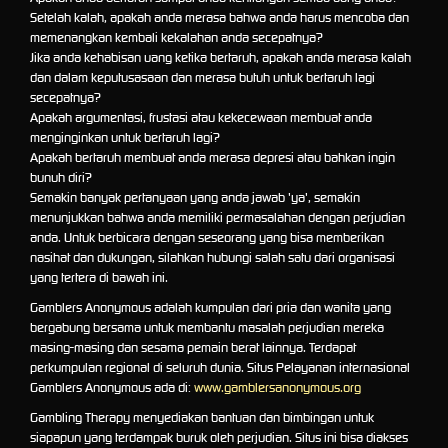
Setelah kalah, apakah anda merasa bahwa anda harus mencoba dan
memenangkan kembali kekalahan anda secepatnya?
Jika anda kehabisan uang ketika bertaruh, apakah anda merasa kalah
dan dalam keputusasaan dan merasa butuh untuk bertaruh lagi
secepatnya?
Apakah argumentasi, frustasi atau kekecewaan membuat anda
menginginkan untuk bertaruh lagi?
Apakah bertaruh membuat anda merasa depresi atau bahkan ingin
bunuh diri?
Semakin banyak pertanyaan yang anda jawab 'ya', semakin
menunjukkan bahwa anda memiliki permasalahan dengan perjudian
anda. Untuk berbicara dengan seseorang yang bisa memberikan
nasihat dan dukungan, silahkan hubungi salah satu dari organisasi
yang tertera di bawah ini.
Gamblers Anonymous adalah kumpulan dari pria dan wanita yang
bergabung bersama untuk membantu masalah perjudian mereka
masing-masing dan sesama pemain berat lainnya. Terdapat
perkumpulan regional di seluruh dunia. Situs Pelayanan internasional
Gamblers Anonymous ada di:
www.gamblersanonymous.org
Gambling Therapy menyediakan bantuan dan bimbingan untuk
siapapun yang terdampak buruk oleh perjudian. Situs ini bisa diakses