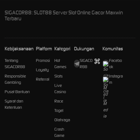
SIGACOR88: SLOT88 Server Slot Online Gacor Maxwin
Terbaru
Kebijaksanaan
Platform
Kategori
Dukungan
Komunitas
Tentang
Promosi
Hot
SIGACO
Facebo
SIGACOR88
Games
R88
ok
Loyalty
Responsible
Slots
Instagra
Referral
Gambling
m
Live
Pusat Bantuan
Casino
Syarat dan
Race
Ketentuan
Togel
Olahraga
Crash
Game