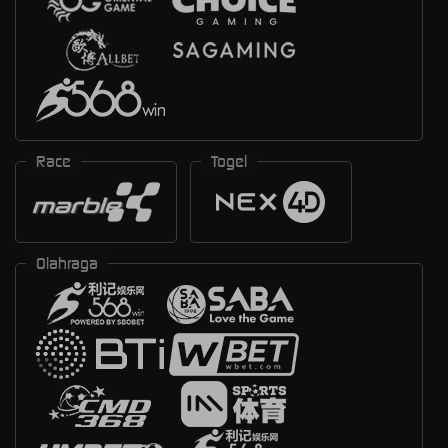
Race
Togel
Olahraga