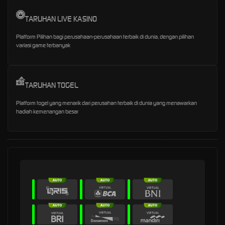
TARUHAN LIVE KASINO
Platform Pilihan bagi perusahaan-perusahaan terbaik di dunia, dengan pilihan
variasi game terbanyak
TARUHAN TOGEL
Platform togel yang menarik dari perusahan terbaik di dunia yang menawarkan
hadiah kemenangan besar