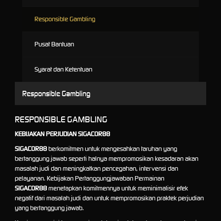
Responsible Gambling
Pusat Bantuan
Syarat dan Ketentuan
Responsible Gambling
RESPONSIBLE GAMBLING
KEBIJAKAN PERJUDIAN SIGACOR88
SIGACOR88
berkomitmen untuk mengesahkan taruhan yang
bertanggung jawab seperti halnya mempromosikan kesadaran akan
masalah judi dan meningkatkan pencegahan, intervensi dan
pelayanan. Kebijakan Pertanggungjawaban Permainan
SIGACOR88
menetapkan komitmennya untuk meminimalisir efek
negatif dari masalah judi dan untuk mempromosikan praktek perjudian
yang bertanggung jawab.