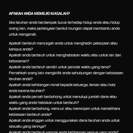
APAKAH ANDA MEMILIKI MASALAH?
Jika taruhan anda berdampak buruk terhadap hidup anda atau hidup
orang lain, maka pertanyaan berikut mungkin dapat membantu anda
untuk mengenali.
Apakah bertaruh mencegah anda untuk menghadiri pekerjaan atau
kampus anda?
Apakah anda bertaruh untuk menghabiskan waktu atau untuk lari dari
kebosanan?
Apakah anda bertaruh sendiri untuk periode waktu yang lama?
Pernahkah orang lain mengkritik anda sehubungan dengan kebiasaan
taruhan anda?
Apakah anda kehilangan minat kepada keluarga, teman atau hobi
anda karena taruhan?
Apakah anda pernah berbohong untuk menutupi jumlah dana atau
waktu yang anda habiskan untuk bertaruh?
Apakah anda berbohong, mencuri atau meminjam untuk memelihara
kebiasaan bertaruh anda?
Apakah anda enggan untuk menggunakan dana taruhan anda untuk
sesuatu yang lainnya?
Apakah anda bertaruh sampai anda kehilangan semua uang anda?