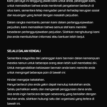
Kami percaya ini tanggung jawab kami untuk anda, pelanggan kami,
untuk memastikan bahwa anda menikmati pengalaman bertaruh di
situs kami, sementara tetap menyadari penuh terhadap kerugian sosial
dan keuangan yang terkait dengan masalah perjudian.
Dalam rangka membantu pemain kami dalam pertanggunjawaban
perjudian, kami memastikan bahwa semua staf kami memiliki
kesadaran pertanggunjawaban perjudian. Silahkan menghubungi kami
jika anda membutuhkan informasi atau bantuan lebih lanjut.
SELALU DALAM KENDALI
Sementara mayoritas dari pelanggan kami bermain dalam kemampuan
mereka namun untuk beberapa orang akan lebih sulit membatasi diri.
Untuk mengendalikan kebiasaan bermain anda kami meminta anda
untuk mengingat beberapa poin di bawah ini:
Hindari mengejar kekalahan.
Hanya bertaruh jika anda yakin dapat menutup kekalahan anda.
Selalu perhatikan waktu dan mengamati penggunaan dana anda.
Jika anda ingin berbicara dengan seseorang yang berkaitan dengan
taruhan anda, silahkan hubungi satu dari organisasi yang tertera di
bawah ini.