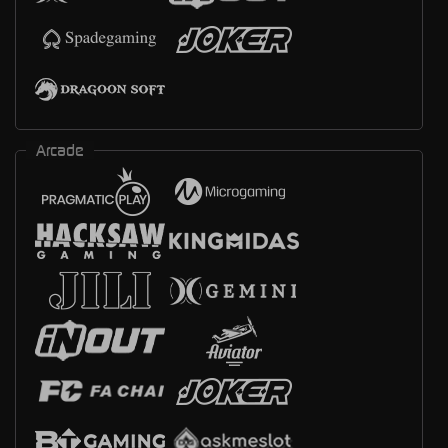
Arcade