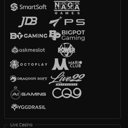
Live Casino