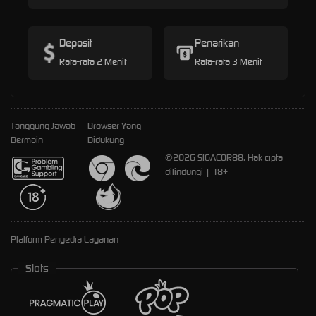
Deposit
Penarikan
Rata-rata 2 Menit
Rata-rata 3 Menit
Tanggung Jawab
Browser Yang
Bermain
Didukung
©2026 SIGACOR88. Hak cipta
dilindungi | 18+
Platform Penyedia Layanan
Slots