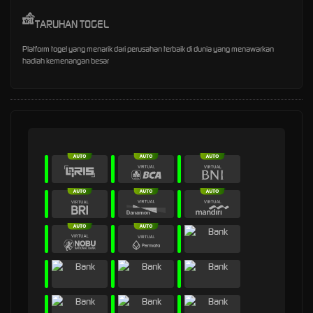
TARUHAN TOGEL
Platform togel yang menarik dari perusahan terbaik di dunia yang menawarkan
hadiah kemenangan besar