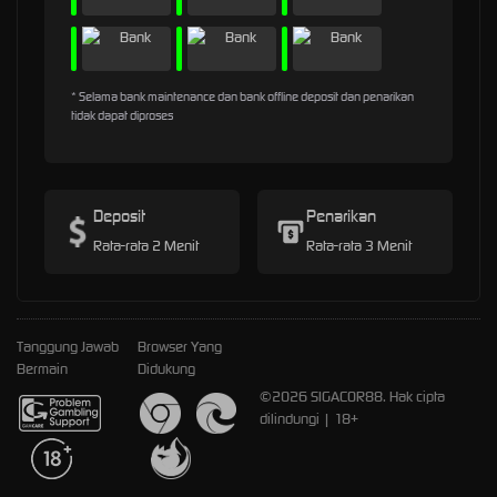
* Selama bank maintenance dan bank offline deposit dan penarikan
tidak dapat diproses
Deposit
Penarikan
Rata-rata 2 Menit
Rata-rata 3 Menit
Tanggung Jawab
Browser Yang
Bermain
Didukung
©2026 SIGACOR88. Hak cipta
dilindungi | 18+