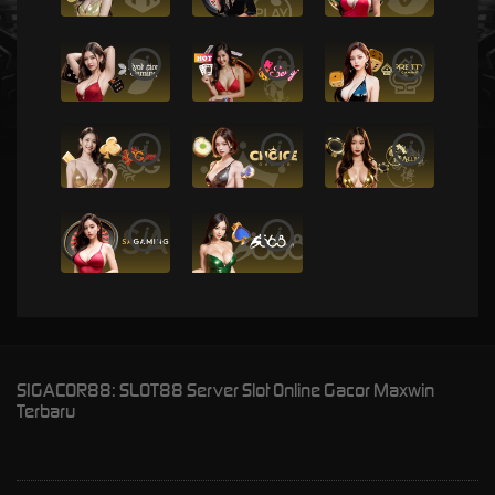
i
i
i
i
i
i
i
i
SIGACOR88: SLOT88 Server Slot Online Gacor Maxwin
Terbaru